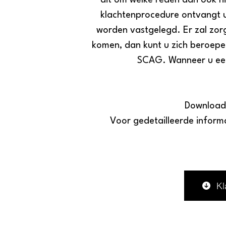
dit om welke reden dan ook ni
klachtenprocedure ontvangt u e
worden vastgelegd. Er zal zor
komen, dan kunt u zich beroepe
SCAG. Wanneer u een k
Download 
Voor gedetailleerde inform
Kl