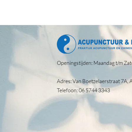
Openingstijden: Maandag t/m Zat
Adres: Van Boetzelaerstraat 7A, 
Telefoon: 06 5744 3343