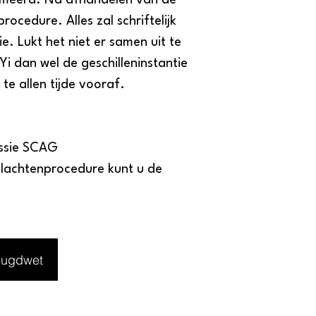
formeerd. Na afhandelen van de
ocedure. Alles zal schriftelijk
 Lukt het niet er samen uit te
 dan wel de geschilleninstantie
te allen tijde vooraf.
issie SCAG
klachtenprocedure kunt u de
eugdwet