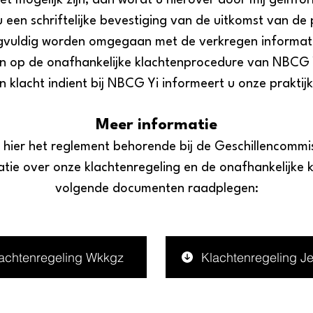
et mogelijk zijn, dan wordt u hierover door mij geïn
en schriftelijke bevestiging van de uitkomst van de pr
gvuldig worden omgegaan met de verkregen informatie.
n op de onafhankelijke klachtenprocedure van NBCG Yi
lacht indient bij NBCG Yi informeert u onze praktijk 
Meer informatie
hier het reglement behorende bij de Geschillencomm
atie over onze klachtenregeling en de onafhankelijke 
volgende documenten raadplegen:
achtenregeling Wkkgz
Klachtenregeling J