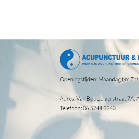
Openingstijden: Maandag t/m Zat
Adres: Van Boetzelaerstraat 7A, 
Telefoon: 06 5744 3343