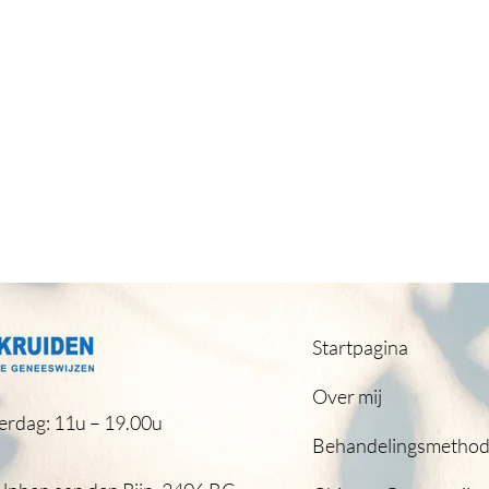
Startpagina
Over mij
erdag: 11u – 19.00u
Behandelingsmetho