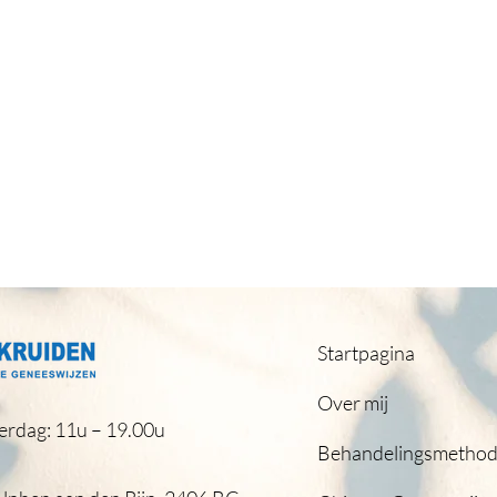
Startpagina
Over mij
erdag: 11u – 19.00u
Behandelingsmetho