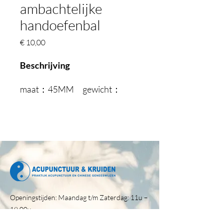
ambachtelijke
handoefenbal
Prijs
€ 10,00
Beschrijving
maat：45MM gewicht：
180g(Een paar)
Productfunctie
Volgens de Chinese
geneeskunde zijn de tien
vingers verbonden met het
hart. Meridianen verbinden de
vingers met de zenuwen in de
Openingstijden: Maandag t/m Zaterdag: 11u –
hersenen en de vijf interne
19.00u
organen. Door de soepele